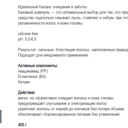
Идеальный баланс очищения и заботы:
базовый шампунь — это оптимальный выбор для тех, кто пре
средство тщательно смывает пыль, стайлинг и себум, при эт
увлажненности волос и кожи головы.
silicone free
pH 5,0-6,0
Результат: сильные, блестящие волосы, наполненные приро
Подходит для ежедневного применения.
Активные компоненты:
ниацинамид (РР)
D-пантенол (В5)
бетаин
Действие:
мягко, но эффективно очищает волосы и кожу головы
предупреждает спутывание и электризацию волос
укрепляет волосы от корней до кончиков без потери объема
обеспечивает сбалансированное питание без утяжеления
400 г