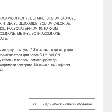
 COCAMIDOPROPYL BETAINE, SODIUM LAUROYL
IN, DECYL GLUCOSIDE, SODIUM CHLORIDE,
NOL, POLYQUATERNIUM-10, PARFUM
ZOLINONE, METHYLISOTHIAZOLINONЕ,
LATE.
ую дозу шампуня (2-3 нажатия на дозатор для
ера-активатора для волос D.I.Y. SALON
 головы и волосы, помассируйте до
бходимости повторите. Максимальный эффект
ой.
<<
Вернуться к списку товаров