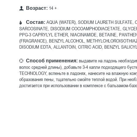
14 +
Возраст:
AQUA (WATER), SODIUM LAURETH SULFATE,
Состав:
SARCOSINATE, DISODIUM COCOAMPHODIACETATE, GLYCER
PPG-3 CAPRYLYL ETHER, NIACINAMIDE, BETAINE, PANTHE
(FRAGRANCE), BENZYL ALCOHOL, METHYLCHLOROISOTHIA
DISODIUM EDTA, ALLANTOIN, CITRIC ACID, BENZYL SALICY
выдавите на ладонь необходим
Способ применения:
волос средней длины), добавьте 3-4 капли подходящего буст
TECHNOLOGY, вспеньте в ладонях, нанесите на влажную кожу
образования пены, тщательно смойте теплой водой. При нео
достигается при использовании в комплексе с бальзамом-баз