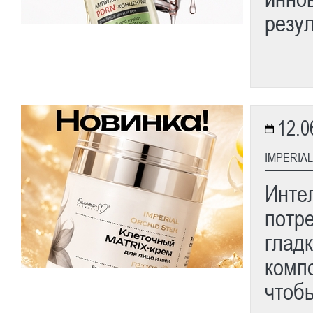
резу
12.0
IMPERIA
Инте
потре
гладк
компо
чтобы