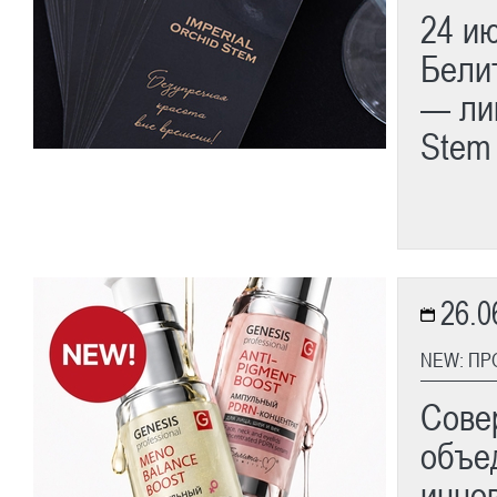
24 и
Бели
— ли
Stem
26.0
NEW: ПР
Сове
объе
инно