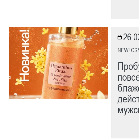
26.0
NEW! OS
Проб
повс
блаж
дейс
мужск