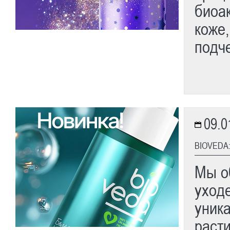
биоак
коже
подче
09.0
BIOVEDA
Мы о
уход
уник
раст