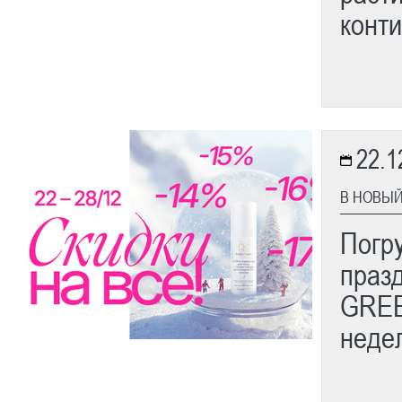
конти
22.1
В НОВЫЙ
Погр
праз
GREE
неде