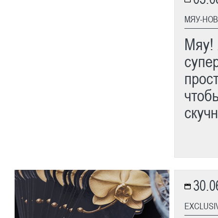
МЯУ-НОВ
Мяу!
супе
прост
чтобы
скучн
30.0
EXCLUSI