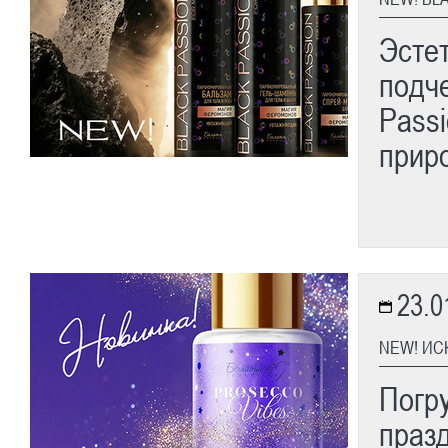
Эстет
подч
Pass
прир
23.0
NEW! ИС
Погр
праз