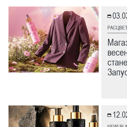
03.0
РАСЦВЕТ
Мага
весе
стан
Запу
12.0
NEW! BL