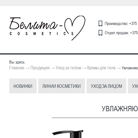
Производство: +375 
Отдел продаж: +375 
Вы здесь
Главная
Продукция
Уход за телом
Кремы для тела
→
→
→
→
Увлажняющ
НОВИНКИ
ЛИНИИ КОСМЕТИКИ
УХОД ЗА ЛИЦОМ
УХ
УВЛАЖНЯЮЩ