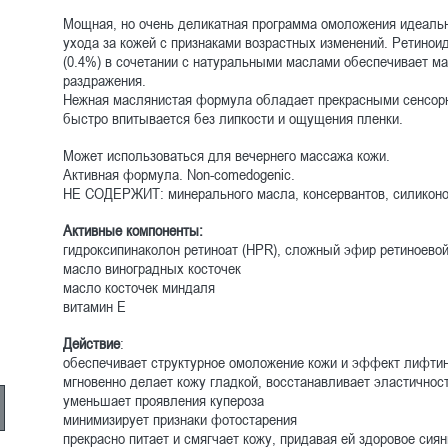
Мощная, но очень деликатная программа омоложения идеальн
ухода за кожей с признаками возрастных изменений. Ретинои
(0.4%) в сочетании с натуральными маслами обеспечивает 
раздражения.
Нежная маслянистая формула обладает прекрасными сенсорн
быстро впитывается без липкости и ощущения пленки.
Может использоваться для вечернего массажа кожи.
Активная формула. Non-comedogenic.
НЕ СОДЕРЖИТ: минерального масла, консервантов, силиконо
Активные компоненты:
гидроксипинаколон ретиноат (HPR), сложный эфир ретиноевой
масло виноградных косточек
масло косточек миндаля
витамин Е
Действие
:
обеспечивает структурное омоложение кожи и эффект лифти
мгновенно делает кожу гладкой, восстанавливает эластичност
уменьшает проявления купероза
минимизирует признаки фотостарения
прекрасно питает и смягчает кожу, придавая ей здоровое сиян