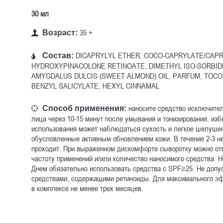
30 мл
35 +
Возраст:
DICAPRYLYL ETHER, COCO-CAPRYLATE/CAPR
Состав:
HYDROXYPINACOLONE RETINOATE, DIMETHYL ISO-SORBIDE,
AMYGDALUS DULCIS (SWEET ALMOND) OIL, PARFUM, TOC
BENZYL SALICYLATE, HEXYL CINNAMAL
наносите средство исключител
Способ применения:
лица через 10-15 минут после умывания и тонизирования, избе
использования может наблюдаться сухость и легкое шелушен
обусловленные активным обновлением кожи. В течение 2-3 не
проходит. При выраженном дискомфорте сыворотку можно от
частоту применений и/или количество наносимого средства. 
Днем обязательно использовать средства с SPF≥25. Не допу
средствами, содержащими ретиноиды. Для максимального эфф
в комплексе не менее трех месяцев.