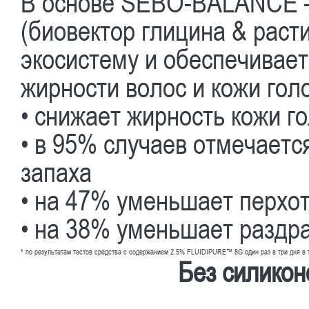
В основе SEBO-BALANCE —
(биовектор глицина & раст
экосистему и обеспечивае
жирности волос и кожи гол
• снижает жирность кожи г
• в 95% случаев отмечаетс
запаха
• на 47% уменьшает перхо
• на 38% уменьшает раздр
* по результатам тестов средства с содержанием 2.5% FLUIDIPURE™ 8G один раз в три дня в т
Без силикон