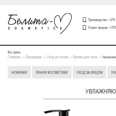
Производство: +375 
Отдел продаж: +375 
Вы здесь
Главная
Продукция
Уход за телом
Кремы для тела
→
→
→
→
Увлажняющ
НОВИНКИ
ЛИНИИ КОСМЕТИКИ
УХОД ЗА ЛИЦОМ
УХ
УВЛАЖНЯЮЩ