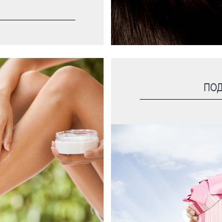
ПО
Жидкое мыло
Пены для ванн
Мисты
Гели для душа
Кремы для тела