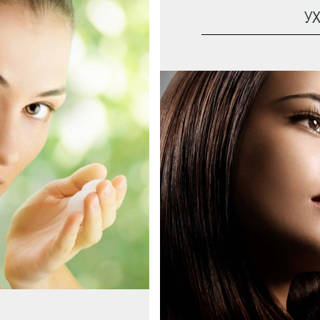
У
Дневные кремы
Ночные кремы
Уход за кожей вокруг гл
Очищающие средств
Маски для лица
Смотреть все